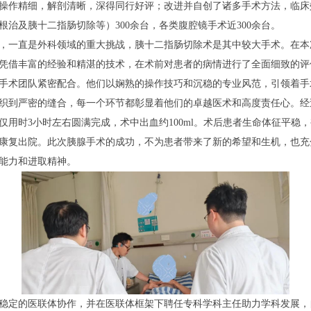
操作精细，解剖清晰，深得同行好评；改进并自创了诸多手术方法，临床
治及胰十二指肠切除等）300余台，各类腹腔镜手术近300余台。
一直是外科领域的重大挑战，胰十二指肠切除术是其中较大手术。在本
凭借丰富的经验和精湛的技术，在术前对患者的病情进行了全面细致的评
手术团队紧密配合。他们以娴熟的操作技巧和沉稳的专业风范，引领着手
织到严密的缝合，每一个环节都彰显着他们的卓越医术和高度责任心。经
仅用时3小时左右圆满完成，术中出血约100ml。术后患者生命体征平稳
康复出院。此次胰腺手术的成功，不为患者带来了新的希望和生机，也充
能力和进取精神。
定的医联体协作，并在医联体框架下聘任专科学科主任助力学科发展，自